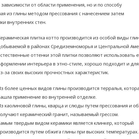
зависимости от области применения, но и по способу
ная из глины методом прессования с нанесением затем
ки внутренних стен.
ерамическая плитка котто производится из особой виды гли
обываемой в районах Средиземноморья и Центральной Аме
стественные оттенки этой плитки позволяют использовать е
формлении интерьера в этно-стиле, хорошо подходит и для
з-за своих высоких прочностных характеристик.
з более ценных видов глины производится терралья, котор
ашла применение во внутренней отделке.
з каолиновой глины, кварца и слюды путем прессования и о
олучают керамический гранит, называемый грессом.
амым твердым видом керамики является клинкер, который
роизводится путем обжига глины при высоких температурах.