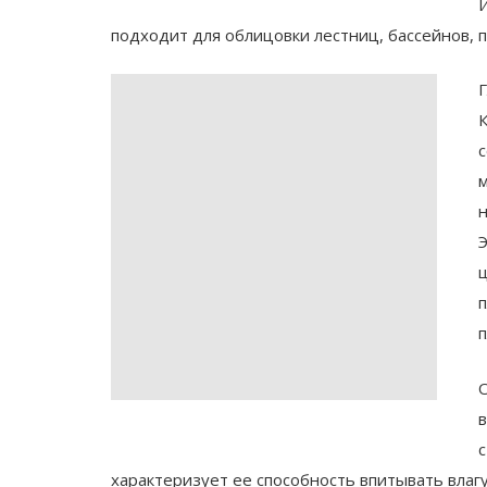
И
подходит для облицовки лестниц, бассейнов, 
Г
К
с
м
н
Э
ц
п
п
О
в
с
характеризует ее способность впитывать влагу