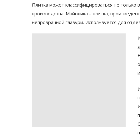
Плитка может классифицироваться не только в 
производства. Майолика – плитка, произведен
непрозрачной глазури. Используется для отдел
К
д
Е
о
и
И
н
И
п
С
п