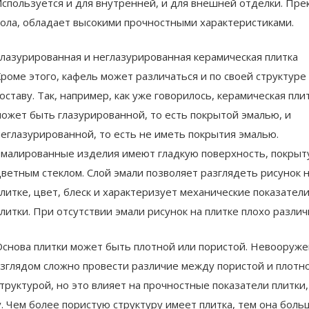
спользуется и для внутренней, и для внешней отделки. Пре
пола, обладает высокими прочностными характеристиками.
лазурированная и неглазурированная керамическая плитка
роме этого, кафель может различаться и по своей структуре
оставу. Так, например, как уже говорилось, керамическая пли
ожет быть глазурированной, то есть покрытой эмалью, и
еглазурированной, то есть не иметь покрытия эмалью.
малированные изделия имеют гладкую поверхность, покрыт
ветным стеклом. Слой эмали позволяет разглядеть рисунок 
литке, цвет, блеск и характеризует механические показател
литки. При отсутствии эмали рисунок на плитке плохо различ
снова плитки может быть плотной или пористой. Невооруж
зглядом сложно провести различие между пористой и плотн
труктурой, но это влияет на прочностные показатели плитки,
. Чем более пористую структуру имеет плитка, тем она боль