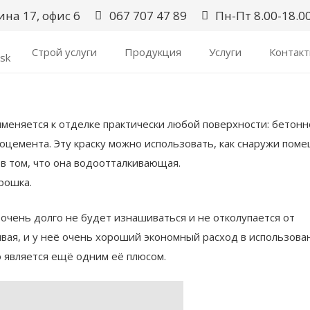
ина 17, офис 6
067 707 47 89
Пн-Пт 8.00-18.00
Строй услуги
Продукция
Услуги
Контак
рименяется к отделке практически любой поверхности: бетонн
роцемента. Эту краску можно использовать, как снаружи пом
 в том, что она водоотталкивающая.
рошка.
а очень долго не будет изнашиваться и не отколупается от
ивая, и у неё очень хороший экономный расход в использова
о является ещё одним её плюсом.